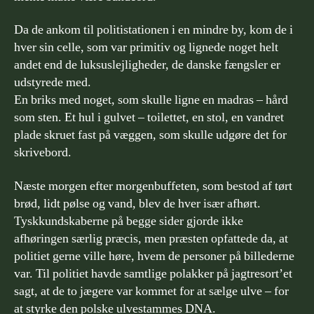
Da de ankom til politistationen i en mindre by, kom de i
hver sin celle, som var primitiv og lignede noget helt
andet end de luksuslejligheder, de danske fængsler er
udstyrede med.
En briks med noget, som skulle ligne en madras – hård
som sten. Et hul i gulvet – toilettet, en stol, en vandret
plade skruet fast på væggen, som skulle udgøre det for
skrivebord.
Næste morgen efter morgenbuffeten, som bestod af tørt
brød, lidt pølse og vand, blev de hver især afhørt.
Tyskkundskaberne på begge sider gjorde ikke
afhøringen særlig præcis, men præsten opfattede da, at
politiet gerne ville høre, hvem de personer på billederne
var. Til politiet havde samtlige polakker på jagtresort’et
sagt, at de to jægere var kommet for at sælge ulve – for
at styrke den polske ulvestammes DNA.