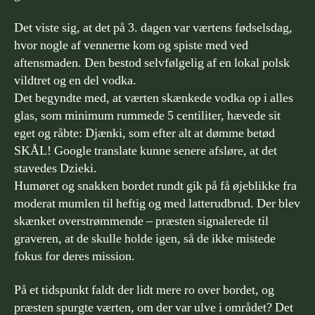
Det viste sig, at det på 3. dagen var værtens fødselsdag,
hvor nogle af vennerne kom og spiste med ved
aftensmaden. Den bestod selvfølgelig af en lokal polsk
vildtret og en del vodka.
Det begyndte med, at værten skænkede vodka op i alles
glas, som minimum rummede 5 centiliter, hævede sit
eget og råbte: Djænki, som efter alt at dømme betød
SKÅL! Google translate kunne senere afsløre, at det
stavedes Dzieki.
Humøret og snakken bordet rundt gik på få øjeblikke fra
moderat mumlen til heftig og med latterudbrud. Der blev
skænket overstrømmende – præsten signalerede til
graveren, at de skulle holde igen, så de ikke mistede
fokus for deres mission.
På et tidspunkt faldt der lidt mere ro over bordet, og
præsten spurgte værten, om der var ulve i området? Det