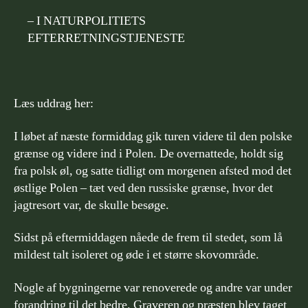
– I NATURPOLITIETS
EFTERRETNINGSTJENESTE
Læs uddrag her:
I løbet af næste formiddag gik turen videre til den polske
grænse og videre ind i Polen. De overnattede, holdt sig
fra polsk øl, og satte tidligt om morgenen afsted mod det
østlige Polen – tæt ved den russiske grænse, hvor det
jagtresort var, de skulle besøge.
Sidst på eftermiddagen nåede de frem til stedet, som lå
mildest talt isoleret og øde i et større skovområde.
Nogle af bygningerne var renoverede og andre var under
forandring til det bedre. Graveren og præsten blev taget