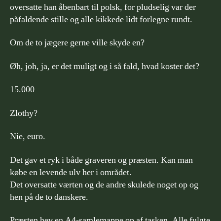
oversatte han åbenbart til polsk, for pludselig var der
påfaldende stille og alle kikkede lidt forlegne rundt.
Om de to jægere gerne ville skyde en?
Øh, joh, ja, er det muligt og i så fald, hvad koster det?
15.000
Zlothy?
Nie, euro.
Det gav et ryk i både graveren og præsten. Kan man
købe en levende ulv her i området.
Det oversatte værten og de andre skulede noget op og
hen på de to danskere.
Præsten hev en A4-samlemappe op af tasken. Alle fulgte